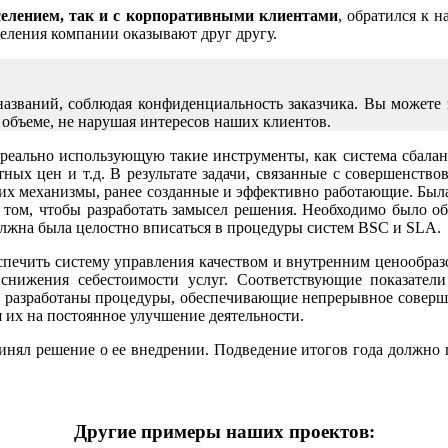
селением, так и с корпоративными клиентами
, обратился к 
деления компании оказывают друг другу.
званий, соблюдая конфиденциальность заказчика. Вы можете 
 объеме, не нарушая интересов наших клиентов.
 реально использующую такие инструменты, как система сбалан
ых цен и т.д. В результате задачи, связанные с совершенство
х механизмы, ранее созданные и эффективно работающие. Была 
 том, чтобы разработать замысел решения. Необходимо было об
олжна была целостно вписаться в процедуры систем BSC и SLA.
печить систему управления качеством и внутренним ценообраз
снижения себестоимости услуг. Соответствующие показате
и разработаны процедуры, обеспечивающие непрерывное соверше
 их на постоянное улучшение деятельности.
инял решение о ее внедрении. Подведение итогов года должно п
Другие примеры наших проектов: