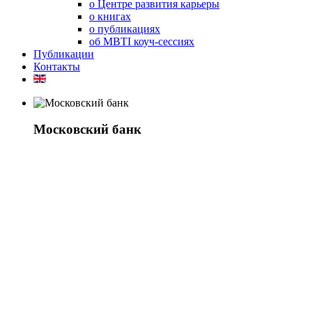
о Центре развития карьеры
о книгах
о публикациях
об MBTI коуч-сессиях
Публикации
Контакты
Московский банк