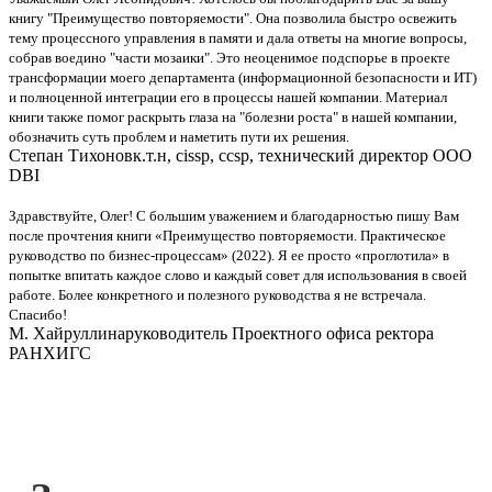
книгу "Преимущество повторяемости". Она позволила быстро освежить
тему процессного управления в памяти и дала ответы на многие вопросы,
собрав воедино "части мозаики". Это неоценимое подспорье в проекте
трансформации моего департамента (информационной безопасности и ИТ)
и полноценной интеграции его в процессы нашей компании. Материал
книги также помог раскрыть глаза на "болезни роста" в нашей компании,
обозначить суть проблем и наметить пути их решения.
Степан Тихонов
к.т.н, cissp, ccsp, технический директор ООО
DBI
Здравствуйте, Олег! С большим уважением и благодарностью пишу Вам
после прочтения книги «Преимущество повторяемости. Практическое
руководство по бизнес-процессам» (2022). Я ее просто «проглотила» в
попытке впитать каждое слово и каждый совет для использования в своей
работе. Более конкретного и полезного руководства я не встречала.
Спасибо!
М. Хайруллина
руководитель Проектного офиса ректора
РАНХИГС