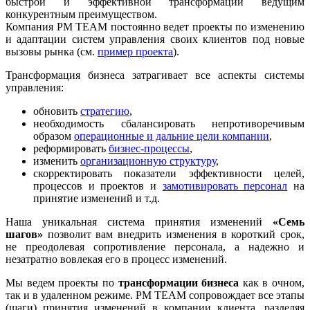
быстрой и эффективной трансформации ведущим
конкурентным преимуществом.
Компания РМ ТЕАМ постоянно ведет проекты по изменению
и адаптации систем управления своих клиентов под новые
вызовы рынка (см.
пример проекта
).
Трансформация бизнеса затрагивает все аспекты системы
управления:
обновить
стратегию
,
необходимость сбалансировать непротиворечивым
образом
операционные и дальние цели компании
,
реформировать
бизнес-процессы
,
изменить
организационную структуру
,
скорректировать показатели эффективности целей,
процессов и проектов и
замотивировать персонал
на
принятие изменений и т.д.
Наша уникальная система принятия изменений
«Семь
шагов»
позволит вам внедрить изменения в короткий срок,
не преодолевая сопротивление персонала, а надежно и
незатратно вовлекая его в процесс изменений.
Мы ведем проекты по
трансформации бизнеса
как в очном,
так и в удаленном режиме. РМ ТЕАМ сопровождает все этапы
(шаги) принятия изменений в компании клиента, разделяя