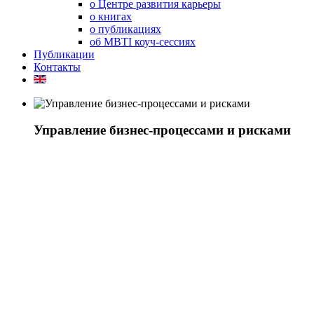
о Центре развития карьеры
о книгах
о публикациях
об MBTI коуч-сессиях
Публикации
Контакты
Управление бизнес-процессами и рисками