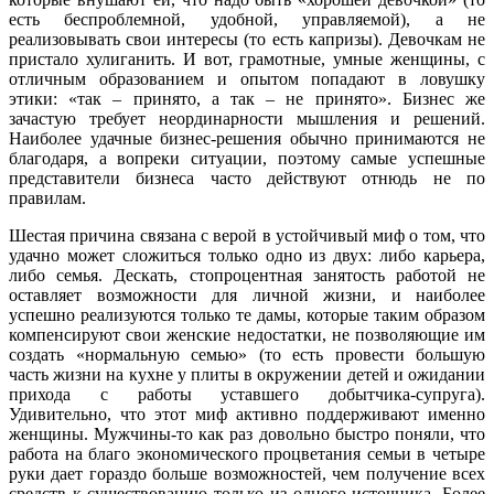
есть беспроблемной, удобной, управляемой), а не
реализовывать свои интересы (то есть капризы). Девочкам не
пристало хулиганить. И вот, грамотные, умные женщины, с
отличным образованием и опытом попадают в ловушку
этики: «так – принято, а так – не принято». Бизнес же
зачастую требует неординарности мышления и решений.
Наиболее удачные бизнес-решения обычно принимаются не
благодаря, а вопреки ситуации, поэтому самые успешные
представители бизнеса часто действуют отнюдь не по
правилам.
Шестая причина связана с верой в устойчивый миф о том, что
удачно может сложиться только одно из двух: либо карьера,
либо семья. Дескать, стопроцентная занятость работой не
оставляет возможности для личной жизни, и наиболее
успешно реализуются только те дамы, которые таким образом
компенсируют свои женские недостатки, не позволяющие им
создать «нормальную семью» (то есть провести большую
часть жизни на кухне у плиты в окружении детей и ожидании
прихода с работы уставшего добытчика-супруга).
Удивительно, что этот миф активно поддерживают именно
женщины. Мужчины-то как раз довольно быстро поняли, что
работа на благо экономического процветания семьи в четыре
руки дает гораздо больше возможностей, чем получение всех
средств к существованию только из одного источника. Более