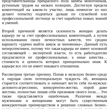
представительницы прекрасного пола заняты монотонным,
рутинным трудом на низких позициях. Достигнув предела
компетенций на каком-то участке, лишь немногие из них
делают попытку подняться дальше по служебной или
профессиональной лестнице за счет наработки новых знаний
и умений.
Второй причиной является склонность женщин делать
карьеру не за счет профессиональных компетенций, а путем
использования своих личностных качеств, что сродни
варианту «удачно выйти замуж за чиновника». Данный путь
неперспективен, потому что такая карьера не имеет основной
составляющей – экспертной власти, то есть работодателю
предлагаются не профессиональные, а иные качества…
стоимость и ценность которых принципиально иная. К
карьере все это не имеет никакого отношения.
Рассмотрим третью причину. Попав в мужскую бизнес-среду
и ощущая свою потенциальную чуждость ей, женщина
старается соответствовать и начинает вести себя по-мужски:
деловито-агрессивно, конкурентно-жестко, порой даже
жестоко, полностью лишая себя признаков своего пола… Это
также представляется ошибочным. Различия между
мужчинами и женщинами могут быть существенным
конкурентным преимуществом в решении сложных бизнес-