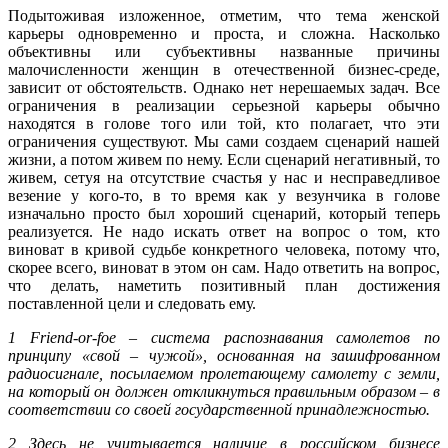
Подытоживая изложенное, отметим, что тема женской
карьеры одновременно и проста, и сложна. Насколько
объективны или субъективны названные причины
малочисленности женщин в отечественной бизнес-среде,
зависит от обстоятельств. Однако нет нерешаемых задач. Все
ограничения в реализации серьезной карьеры обычно
находятся в голове того или той, кто полагает, что эти
ограничения существуют. Мы сами создаем сценарий нашей
жизни, а потом живем по нему. Если сценарий негативный, то
живем, сетуя на отсутствие счастья у нас и несправедливое
везение у кого-то, в то время как у везунчика в голове
изначально просто был хороший сценарий, который теперь
реализуется. Не надо искать ответ на вопрос о том, кто
виноват в кривой судьбе конкретного человека, потому что,
скорее всего, виноват в этом он сам. Надо ответить на вопрос,
что делать, наметить позитивный план достижения
поставленной цели и следовать ему.
1 Friend-or-foe – система распознавания самолетов по
принципу «свой – чужой», основанная на зашифрованном
радиосигнале, посылаемом пролетающему самолету с земли,
на который он должен откликнуться правильным образом – в
соответствии со своей государственной принадлежностью.
2 Здесь не учитывается наличие в российском бизнесе