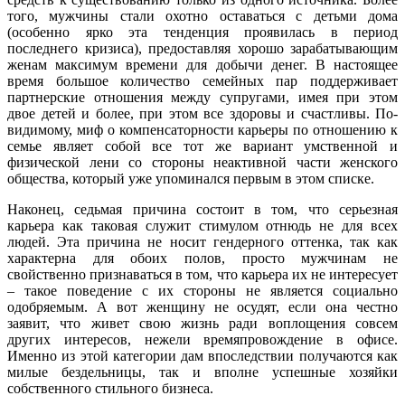
того, мужчины стали охотно оставаться с детьми дома
(особенно ярко эта тенденция проявилась в период
последнего кризиса), предоставляя хорошо зарабатывающим
женам максимум времени для добычи денег. В настоящее
время большое количество семейных пар поддерживает
партнерские отношения между супругами, имея при этом
двое детей и более, при этом все здоровы и счастливы. По-
видимому, миф о компенсаторности карьеры по отношению к
семье являет собой все тот же вариант умственной и
физической лени со стороны неактивной части женского
общества, который уже упоминался первым в этом списке.
Наконец, седьмая причина состоит в том, что серьезная
карьера как таковая служит стимулом отнюдь не для всех
людей. Эта причина не носит гендерного оттенка, так как
характерна для обоих полов, просто мужчинам не
свойственно признаваться в том, что карьера их не интересует
– такое поведение с их стороны не является социально
одобряемым. А вот женщину не осудят, если она честно
заявит, что живет свою жизнь ради воплощения совсем
других интересов, нежели времяпровождение в офисе.
Именно из этой категории дам впоследствии получаются как
милые бездельницы, так и вполне успешные хозяйки
собственного стильного бизнеса.