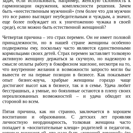
задач, если использовать, например, женскую склонность к
гармонизации окружения, комплексности решения. Зачем
быть «неестественным мужчиной» (тем более что для мужчин
это все равно выглядит неубедительным и чуждым, а значит,
еще более побуждает их к уничтожению чужака в своей
среде), если можно быть естественной женщиной?
Четвертая причина – это страх перемен. Он не имеет половой
принадлежности, но в нашей стране женщины особенно
подвержены ему, поскольку часто являются единственными
кормильцами своих детей. Страх перемен заставляет толковую
активную женщину держаться за скучную, но надежную в
смысле оплаты работу в бэкофисном эшелоне, несмотря на то,
что внутренние желания и возможности запросто могли бы
вывести ее на первые позиции в бизнесе. Как показывает
опыт бизнес-коуча, храбрые женщины гораздо чаще
достигают высот как в бизнесе, так и в семье. Удача любит
бесстрашных, а умные, но боязливые остаются в плену своих
нереализованных возможностей – и удача обходит их
стороной во всем.
Пятая причина, как ни странно, заключается в хорошем
воспитании и образовании. С детских лет проявляя
личностную неординарность, толковая женщина часто
попадает в «воспитательные клещи» родителей и педагогов,
которые внушают ей, что надо быть «хорошей девочкой» (то