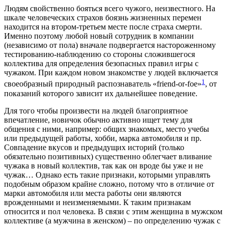
Людям свойственно бояться всего чужого, неизвестного. На
шкале человеческих страхов боязнь жизненных перемен
находится на втором-третьем месте после страха смерти.
Именно поэтому любой новый сотрудник в компании
(независимо от пола) вначале подвергается настороженному
тестированию-наблюдению со стороны сложившегося
коллектива для определения безопасных правил игры с
чужаком. При каждом новом знакомстве у людей включается
1
своеобразный природный распознаватель «friend-or-foe»
, от
показаний которого зависит их дальнейшее поведение.
Для того чтобы произвести на людей благоприятное
впечатление, новичок обычно активно ищет тему для
общения с ними, например: общих знакомых, место учебы
или предыдущей работы, хобби, марка автомобиля и пр.
Совпадение вкусов и предыдущих историй (только
обязательно позитивных) существенно облегчает вливание
чужака в новый коллектив, так как он вроде бы уже и не
чужак… Однако есть такие признаки, которыми управлять
подобным образом крайне сложно, потому что в отличие от
марки автомобиля или места работы они являются
врожденными и неизменяемыми. К таким признакам
относится и пол человека. В связи с этим женщина в мужском
коллективе (а мужчина в женском) – по определению чужак с