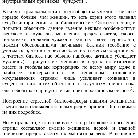
неустраняемым признаком «чуждости».
В силу патриархальности нашего общества мужчин в бизнесе
гораздо больше, чем женщин, то есть корни этого явления
сугубо исторические, а не биологические. Соответственно, и
попытки объяснить данное явление некими особенностями
женского и мужского мышления представляются, скорее,
попытками изгнания чужака и защиты своей территории,
нежели обоснованными научными фактами (особенно с
учетом того, что в неприспособленности женского организма
к тяготам бизнеса нас обычно наиболее активно убеждают
мужчины). Присутствие женщин в верхах политической
власти и глобальных корпорациях по всему миру (даже в
наиболее консервативных в гендерном отношении
мусульманских странах) лишь усиливает сомнения в
существовании неких объективных «научных» причин пока
2
еще небольшого присутствия женщин в российском бизнесе
.
Построение серьезной бизнес-карьеры нашими женщинами
значительно осложняется целым рядом причин. Остановимся
на них подробнее.
Несмотря на то, что основную часть работающего населения
страны составляют именно женщины, первой и главной
причиной представляется их умственная лень. В основном