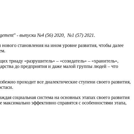
ement" - выпуски №4 (56) 2020,
№1 (57) 2021.
и нового становления на ином уровне развития, чтобы далее
ем.
щих триаду «разрушитель» – «созидатель» – «хранитель»,
дарства до предприятия и даже малой группы людей – что
збежно проходит все диалектические ступени своего развития,
стаси.
Каждая социальная система на основных этапах своего развития
е максимально эффективно справятся с особенностями этапа,