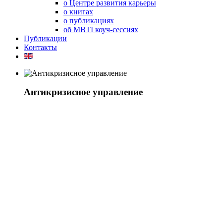
о Центре развития карьеры
о книгах
о публикациях
об MBTI коуч-сессиях
Публикации
Контакты
Антикризисное управление