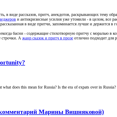
сть, в виде рассказов, притч, анекдотов, раскрывающих тему обр
неджеров
и антикризисные усилия уже утомили - в целом, все ра
 рассказанная в виде притчи, запоминается лучше и держится в г
екогда басни - содержащие стихотворную притчу с моралью в ко
 строчки. А
жанр сказок и притч в прозе
отлично подходит для ра
portunity?
t what does this mean for Russia? Is the era of expats over in Russia? 
 (комментарий Марины Вишняковой)