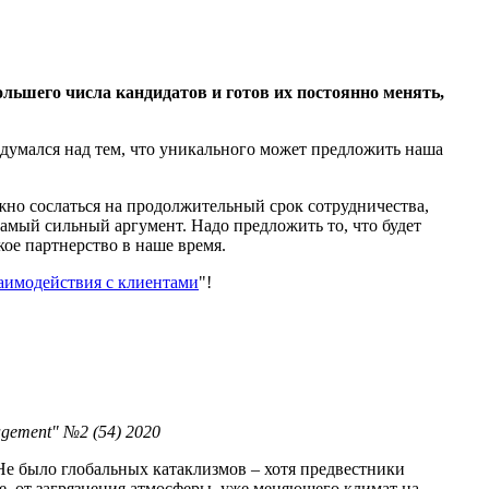
льшего числа кандидатов и готов их постоянно менять,
задумался над тем, что уникального может предложить наша
жно сослаться на продолжительный срок сотрудничества,
 самый сильный аргумент. Надо предложить то, что будет
кое партнерство в наше время.
заимодействия с клиентами
"!
ement" №2 (54) 2020
Не было глобальных катаклизмов – хотя предвестники
е, от загрязнения атмосферы, уже меняющего климат на