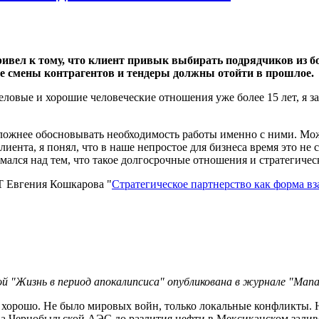
ивел к тому, что клиент привык выбирать подрядчиков из бо
ые смены контрагентов и тендеры должны отойти в прошлое.
деловые и хорошие человеческие отношения уже более 15 лет, я 
 сложнее обосновывать необходимость работы именно с ними. Мо
клиента, я понял, что в наше непростое для бизнеса время это не
мался над тем, что такое долгосрочные отношения и стратегичес
 Евгения Кошкарова "
Стратегическое партнерство как форма в
Жизнь в период апокалипсиса" опубликована в журнале "Manag
ь хорошо. Не было мировых войн, только локальные конфликты. 
на Чернобыльской АЭС до разлития нефти в Мексиканском залив