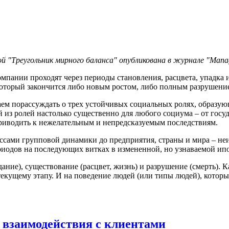
Треугольник мирного баланса" опубликована в журнале "Manag
омпании проходят через периоды становления, расцвета, упадка 
 который закончится либо новым ростом, либо полным разрушени
аем порассуждать о трех устойчивых социальных ролях, образую
 из ролей настолько существенно для любого социума – от госу
риводить к нежелательным и непредсказуемым последствиям.
ссами групповой динамики до предприятия, страны и мира – неи
риодов на последующих витках в измененной, но узнаваемой ипо
ание), существование (расцвет, жизнь) и разрушение (смерть). 
екущему этапу. И на поведение людей (или типы людей), которы
 взаимодействия с клиентами