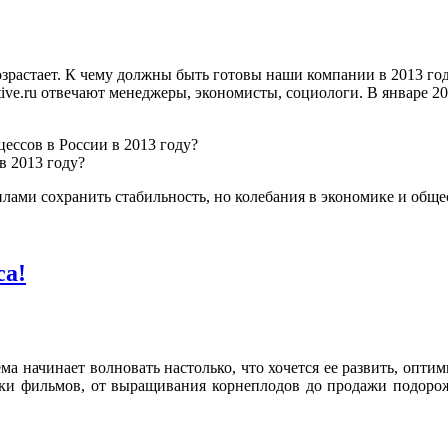
озрастает. К чему должны быть готовы наши компании в 2013 го
ive.ru отвечают менеджеры, экономисты, социологи. В январе 2
ессов в России в 2013 году?
в 2013 году?
илами сохранить стабильность, но колебания в экономике и общес
са!
а начинает волновать настолько, что хочется ее развить, оптим
емки фильмов, от выращивания корнеплодов до продажи подорож