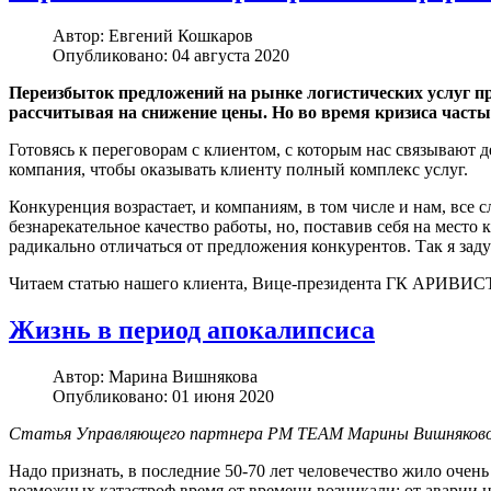
Автор:
Евгений Кошкаров
Опубликовано: 04 августа 2020
Переизбыток предложений на рынке логистических услуг пр
рассчитывая на снижение цены. Но во время кризиса част
Готовясь к переговорам с клиентом, с которым нас связывают 
компания, чтобы оказывать клиенту полный комплекс услуг.
Конкуренция возрастает, и компаниям, в том числе и нам, все
безнарекательное качество работы, но, поставив себя на место 
радикально отличаться от предложения конкурентов. Так я заду
Читаем статью нашего клиента, Вице-президента ГК АРИВИСТ
Жизнь в период апокалипсиса
Автор:
Марина Вишнякова
Опубликовано: 01 июня 2020
Статья Управляющего партнера PM TEAM Марины Вишняковой "
Надо признать, в последние 50-70 лет человечество жило очен
возможных катастроф время от времени возникали: от аварии 