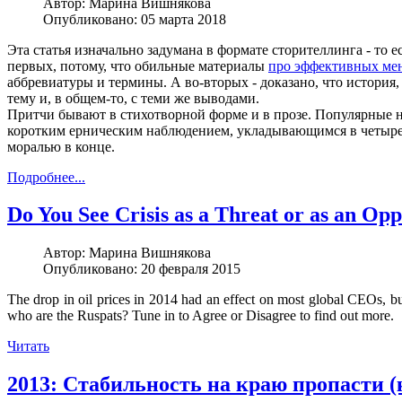
Автор:
Марина Вишнякова
Опубликовано: 05 марта 2018
Эта статья изначально задумана в формате сторителлинга - то е
первых, потому, что обильные материалы
про эффективных ме
аббревиатуры и термины. А во-вторых - доказано, что история,
тему и, в общем-то, с теми же выводами.
Притчи бывают в стихотворной форме и в прозе. Популярные н
коротким ерническим наблюдением, укладывающимся в четыре
моралью в конце.
Подробнее...
Do You See Crisis as a Threat or as an Op
Автор:
Марина Вишнякова
Опубликовано: 20 февраля 2015
The drop in oil prices in 2014 had an effect on most global CEOs, bu
who are the Ruspats? Tune in to Agree or Disagree to find out more.
Читать
2013: Стабильность на краю пропасти