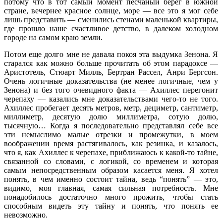
потому что в тот самый момент песчаный берег в южной
стране, вечернее красное солнце, море — все это я мог себе
лишь представить — сменились стенами маленькой квартиры,
где прошло наше счастливое детство, в далеком холодном
городе на самом краю земли.
Потом еще долго мне не давала покоя эта выдумка Зенона. Я
старался как можно больше прочитать об этом парадоксе —
Аристотель, Стюарт Милль, Бертран Рассел, Анри Бергсон.
Очень логичные доказательства (не менее логичные, чем у
Зенона) и без того очевидного факта — Ахиллес перегонит
черепаху — казались мне доказательствами чего-то не того.
Ахиллес пробегает десять метров, метр, дециметр, сантиметр,
миллиметр, десятую долю миллиметра, сотую долю,
тысячную… Когда я последовательно представлял себе все
эти немыслимо малые отрезки и промежутки, в моем
воображении время растягивалось, как резинка, и казалось,
что я, как Ахиллес к черепахе, приближаюсь к какой-то тайне,
связанной со словами, с логикой, со временем и которая
самым непосредственным образом касается меня. Я хотел
понять, в чем именно состоит тайна, ведь “понять” — это,
видимо, моя главная, самая сильная потребность. Мне
понадобилось достаточно много прожить, чтобы стать
способным видеть эту тайну и понять, что понять ее
невозможно.