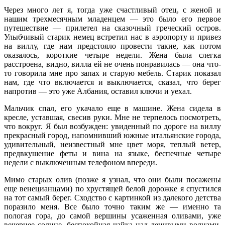
Через много лет я, тогда уже счастливый отец, с женой и
нашим трехмесячным младенцем — это было его первое
путешествие — прилетел на сказочный греческий остров.
Улыбчивый старик немец встретил нас в аэропорту и привез
на виллу, где нам предстояло провести такие, как потом
оказалось, короткие четыре недели. Жена была слегка
расстроена, видно, вилла ей не очень понравилась — она что-
то говорила мне про запах и старую мебель. Старик показал
нам, где что включается и выключается, сказал, что берег
напротив — это уже Албания, оставил ключи и уехал.
Мальчик спал, его укачало еще в машине. Жена сидела в
кресле, уставшая, свесив руки. Мне не терпелось посмотреть,
что вокруг. Я был возбужден: увиденный по дороге на виллу
прекрасный город, напомнивший южные итальянские города,
удивительный, неизвестный мне цвет моря, теплый ветер,
предвкушение феты и вина на языке, беспечные четыре
недели с выключенным телефоном впереди.
Мимо старых олив (позже я узнал, что они были посажены
еще венецианцами) по хрустящей белой дорожке я спустился
на тот самый берег. Сходство с картинкой из далекого детства
поразило меня. Все было точно таким же — именно та
пологая гора, до самой вершины усаженная оливами, уже
вечернее солнце, беспокойная чайка над ленивыми волнами,