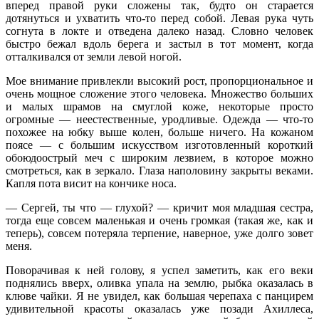
вперед правой руки сложены так, будто он старается
дотянуться и ухватить что-то перед собой. Левая рука чуть
согнута в локте и отведена далеко назад. Словно человек
быстро бежал вдоль берега и застыл в тот момент, когда
отталкивался от земли левой ногой.
Мое внимание привлекли высокий рост, пропорциональное и
очень мощное сложение этого человека. Множество больших
и малых шрамов на смуглой коже, некоторые просто
огромные — неестественные, уродливые. Одежда — что-то
похожее на юбку выше колен, больше ничего. На кожаном
поясе — с большим искусством изготовленный короткий
обоюдоострый меч с широким лезвием, в которое можно
смотреться, как в зеркало. Глаза наполовину закрыты веками.
Капля пота висит на кончике носа.
— Сергей, ты что — глухой? — кричит моя младшая сестра,
тогда еще совсем маленькая и очень громкая (такая же, как и
теперь), совсем потеряла терпение, наверное, уже долго зовет
меня.
Поворачивая к ней голову, я успел заметить, как его веки
поднялись вверх, оливка упала на землю, рыбка оказалась в
клюве чайки. Я не увидел, как большая черепаха с панцирем
удивительной красоты оказалась уже позади Ахиллеса,