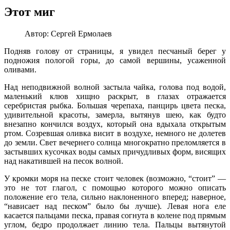
Этот миг
Автор:
Сергей Ермолаев
Подняв голову от страницы, я увидел песчаный берег у
подножия пологой горы, до самой вершины, усаженной
оливами.
Над неподвижной волной застыла чайка, голова под водой,
маленький клюв хищно раскрыт, в глазах отражается
серебристая рыбка. Большая черепаха, панцирь цвета песка,
удивительной красоты, замерла, вытянув шею, как будто
внезапно кончился воздух, который она вдыхала открытым
ртом. Созревшая оливка висит в воздухе, немного не долетев
до земли. Свет вечернего солнца многократно преломляется в
застывших кусочках воды самых причудливых форм, висящих
над накатившей на песок волной.
У кромки моря на песке стоит человек (возможно, “стоит” —
это не тот глагол, с помощью которого можно описать
положение его тела, сильно наклоненного вперед; наверное,
“нависает над песком” было бы лучше). Левая нога еле
касается пальцами песка, правая согнута в колене под прямым
углом, бедро продолжает линию тела. Пальцы вытянутой