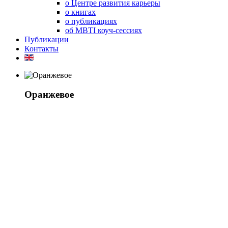
о Центре развития карьеры
о книгах
о публикациях
об MBTI коуч-сессиях
Публикации
Контакты
Оранжевое