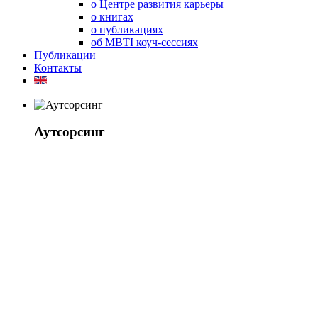
о Центре развития карьеры
о книгах
о публикациях
об MBTI коуч-сессиях
Публикации
Контакты
Аутсорсинг