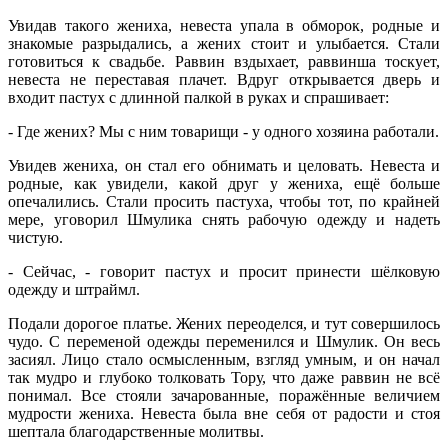
Увидав такого жениха, невеста упала в обморок, родные и
знакомые разрыдались, а жених стоит и улыбается. Стали
готовиться к свадьбе. Раввин вздыхает, раввинша тоскует,
невеста не переставая плачет. Вдруг открывается дверь и
входит пастух с длинной палкой в руках и спрашивает:
- Где жених? Мы с ним товарищи - у одного хозяина работали.
Увидев жениха, он стал его обнимать и целовать. Невеста и
рoдные, как увидели, какой друг у жениха, ещё больше
опечалились. Стали просить пастуха, чтобы тот, по крайней
мере, уговорил Шмулика снять рабочую одежду и надеть
чистую.
- Сейчас, - говорит пастух и просит принести шёлковую
одежду и штраймл.
Подали дорогое платье. Жених переоделся, и тут совершилось
чудо. С переменой одежды переменился и Шмулик. Он весь
засиял. Лицо стало осмысленным, взгляд умным, и он начал
так мудро и глубоко толковать Тору, что даже раввин не всё
понимал. Все стояли зачарованные, поражённые величием
мудрости жениха. Невеста была вне себя от радости и стоя
шептала благодарственные молитвы.