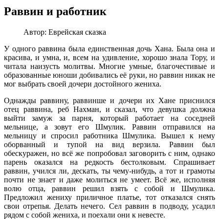
Раввин и работник
Автор:
Еврейская сказка
У одного раввина была единственная дочь Хана. Была она и
красива, и умна, и, всем на удивление, хорошо знала Тору, и
читала наизусть молитвы. Многие умные, благочестивые и
образованные юноши добивались её руки, но раввин никак не
мог выбрать своей дочери достойного жениха.
Однажды раввину, раввинше и дочери их Хане приснился
отец раввина, реб Нахман, и сказал, что девушка должна
выйти замуж за парня, который работает на соседней
мельнице, а зовут его Шмулик. Раввин отправился на
мельницу и спросил paботника Шмулика. Вышел к нему
оборванный и тупой на вид верзила. Раввин был
обескуражен, но всё же попробовал заговорить с ним, однако
парень оказался на редкость бестолковым. Спрашивает
раввин, учился ли, дескать, ты чему-нибудь, а тот и грамоты
почти не знает и даже молиться не умеет. Всё же, исполняя
волю отца, раввин решил взять с собой и Шмулика.
Предложил жениху приличное платье, тот отказался снять
свои отрепья. Делать нечего. Сел раввин в подводу, усадил
рядом с собой жениха, и поехали они к невесте.