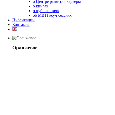
о Центре развития карьеры
о книгах
о публикациях
об MBTI коуч-сессиях
Публикации
Контакты
Оранжевое