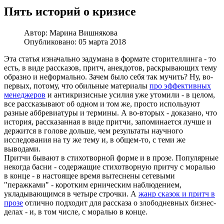
Пять историй о кризисе
Автор:
Марина Вишнякова
Опубликовано: 05 марта 2018
Эта статья изначально задумана в формате сторителлинга - то
есть, в виде рассказов, притч, анекдотов, раскрывающих тему
образно и неформально. Зачем было себя так мучить? Ну, во-
первых, потому, что обильные материалы
про эффективных
менеджеров
и антикризисные усилия уже утомили - в целом,
все рассказывают об одном и том же, просто используют
разные аббревиатуры и термины. А во-вторых - доказано, что
история, рассказанная в виде притчи, запоминается лучше и
держится в голове дольше, чем результаты научного
исследования на ту же тему и, в общем-то, с теми же
выводами.
Притчи бывают в стихотворной форме и в прозе. Популярные
некогда басни - содержащие стихотворную притчу с моралью
в конце - в настоящее время вытеснены сетевыми
"перажками" - коротким ерническим наблюдением,
укладывающимся в четыре строчки. А
жанр сказок и притч в
прозе
отлично подходит для рассказа о злободневных бизнес-
делах - и, в том числе, с моралью в конце.