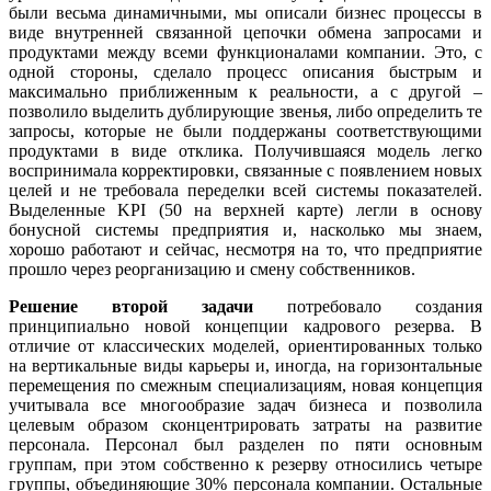
были весьма динамичными, мы описали бизнес процессы в
виде внутренней связанной цепочки обмена запросами и
продуктами между всеми функционалами компании. Это, с
одной стороны, сделало процесс описания быстрым и
максимально приближенным к реальности, а с другой –
позволило выделить дублирующие звенья, либо определить те
запросы, которые не были поддержаны соответствующими
продуктами в виде отклика. Получившаяся модель легко
воспринимала корректировки, связанные с появлением новых
целей и не требовала переделки всей системы показателей.
Выделенные KPI (50 на верхней карте) легли в основу
бонусной системы предприятия и, насколько мы знаем,
хорошо работают и сейчас, несмотря на то, что предприятие
прошло через реорганизацию и смену собственников.
Решение второй задачи
потребовало создания
принципиально новой концепции кадрового резерва. В
отличие от классических моделей, ориентированных только
на вертикальные виды карьеры и, иногда, на горизонтальные
перемещения по смежным специализациям, новая концепция
учитывала все многообразие задач бизнеса и позволила
целевым образом сконцентрировать затраты на развитие
персонала. Персонал был разделен по пяти основным
группам, при этом собственно к резерву относились четыре
группы, объединяющие 30% персонала компании. Остальные