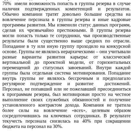
70% имели возможность попасть в группы резерва в случае
наличия подтвержденных компетенций и результатов.
Обычно компании тратят довольно большие средства на
вовлечение персонала в группы резерва и иные кадровые
программы развития. Мы изменили статус данных программ,
сделав их чрезвычайно престижными. В группы резерва
могли попасть только те сотрудники, чьи производственные
результаты были существенно выше средних по отрасли.
Попадание в ту или иную группу проходило на конкурсной
основе. Группы не являлись иерархическими – они учитывали
разные варианты развития карьеры: от классической
вертикальной до проектной модели, от горизонтальных
перемещений до статусных завоеваний. Внутри каждой
группы была отдельная система мотивирования. Попадание
внутрь группы не являлось бессрочным и предполагало
регулярное подтверждение и развитие достижений.
Персонал, не попавший или не пожелавший присоединиться
к программам резерва, был мотивирован просто на честное
выполнение своих служебных обязанностей и получение
установленного контрактом дохода. Компания не тратила
более силы на вовлечение «всех», целевым образом
сосредоточившись на ключевых сотрудниках. В результате
текучесть персонала снизилась на 40% при сокращении
бюджета на персонал на 30%.